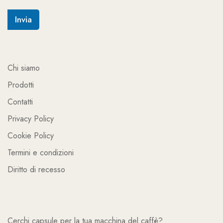
i
o
Invia
*
Chi siamo
Prodotti
Contatti
Privacy Policy
Cookie Policy
Termini e condizioni
Diritto di recesso
Cerchi capsule per la tua macchina del caffè?