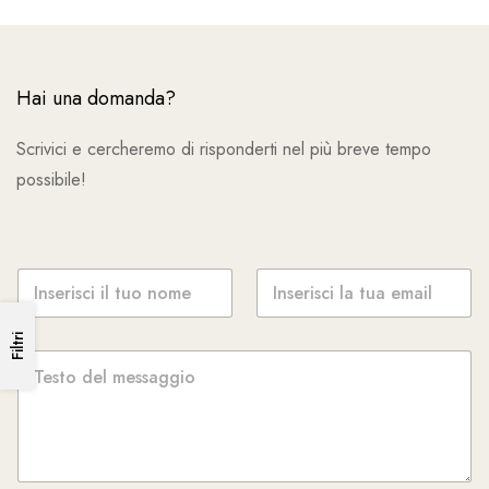
Hai una domanda?
Scrivici e cercheremo di risponderti nel più breve tempo
possibile!
N
E
o
m
m
a
e
i
Filtri
M
*
l
e
*
s
s
a
g
g