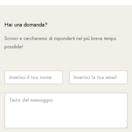
Hai una domanda?
Scrivici e cercheremo di risponderti nel più breve tempo
possibile!
N
E
o
m
m
a
e
i
M
*
l
e
*
s
s
a
g
g