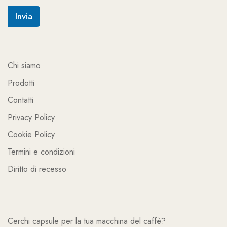
i
o
Invia
*
Chi siamo
Prodotti
Contatti
Privacy Policy
Cookie Policy
Termini e condizioni
Diritto di recesso
Cerchi capsule per la tua macchina del caffè?